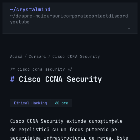
~/crystalmind
~/
despre-noi
cursuri
corporate
contact
discord
youtube
_
Acasă
/
Cursuri
/
Cisco CCNA Security
/* cisco ccna security */
#
Cisco CCNA Security
Ethical Hacking
60 ore
Cisco CCNA Security extinde cunoștințele
de rețelistică cu un focus puternic pe
securitatea infrastructurii de rețea. Este